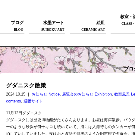
教室・
ブログ
水墨アート
絵皿
CLASS・
BLOG
SUIBOKU ART
CERAMIC ART
ブロ
グダニスク散策
2024.10.15 ｜
お知らせ Notice
,
展覧会のお知らせ Exhibition
,
教室風景 Lec
contents
,
通販サイト
11月12日グダニスク
グダニスクには歴史博物館がたくさんあります。お昼は海岸散歩。パウ
ーのような砂浜が何十キロも続いていて、海には入港待ちのタンカーが
泊していしていました。夜はおとぎ話の世界のような旧市街で夕食会。