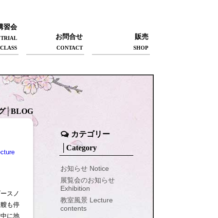
講習会
お問合せ
販売
TRIAL
CLASS
CONTACT
SHOP
グ│BLOG
カテゴリー
│Category
ture
お知らせ Notice
展覧会のお知らせ
Exhibition
ダースノ
教室風景 Lecture
何艘も停
contents
街中に地