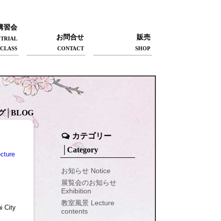
講習会
お問合せ
販売
TRIAL
CLASS
CONTACT
SHOP
グ│BLOG
カテゴリー
│Category
ture
お知らせ Notice
展覧会のお知らせ
Exhibition
教室風景 Lecture
i City
contents