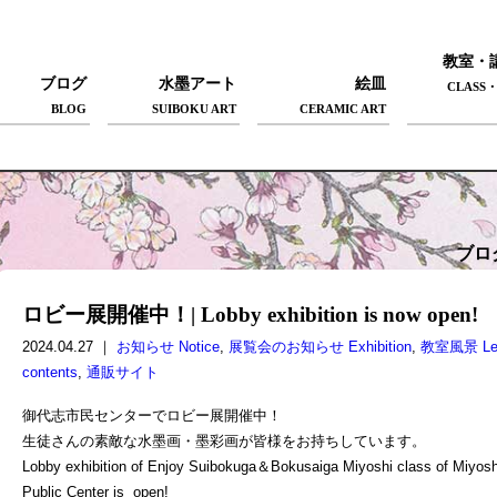
教室・
ブログ
水墨アート
絵皿
CLASS・
BLOG
SUIBOKU ART
CERAMIC ART
ブロ
ロビー展開催中！| Lobby exhibition is now open!
2024.04.27 ｜
お知らせ Notice
,
展覧会のお知らせ Exhibition
,
教室風景 Lec
contents
,
通販サイト
御代志市民センターでロビー展開催中！
生徒さんの素敵な水墨画・墨彩画が皆様をお持ちしています。
Lobby exhibition of Enjoy Suibokuga＆Bokusaiga Miyoshi class of Miyosh
Public Center is open!