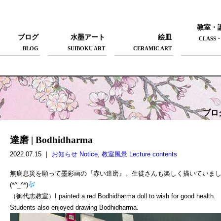
教室・
ブログ
水墨アート
絵皿
CLASS・
BLOG
SUIBOKU ART
CERAMIC ART
ブロ
達磨 | Bodhidharma
2022.07.15 ｜
お知らせ Notice
,
教室風景 Lecture contents
無病息災を願って墨彩画の『赤い達磨』。生徒さんも楽しく描いていま
(*^_^*)
（御代志教室）
I painted a red
Bodhidharma
doll to wish for good health.
Students also enjoyed drawing
Bodhidharma
.