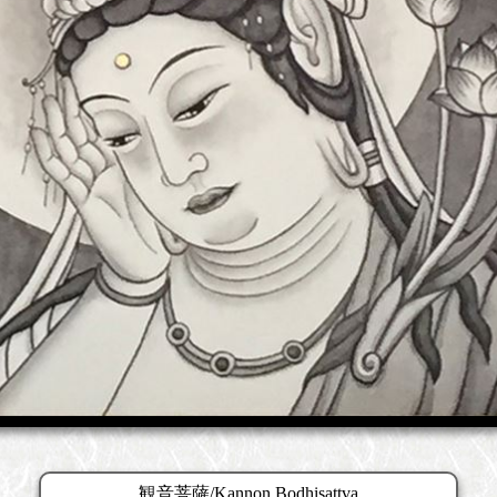
観音菩薩/Kannon Bodhisattva